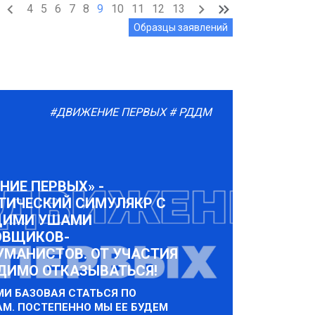
4
5
6
7
8
9
10
11
12
13
Образцы заявлений
#ДВИЖЕНИЕ ПЕРВЫХ
# РДДМ
НИЕ ПЕРВЫХ» -
ТИЧЕСКИЙ СИМУЛЯКР С
ЩИМИ УШАМИ
ОВЩИКОВ-
УМАНИСТОВ. ОТ УЧАСТИЯ
ДИМО ОТКАЗЫВАТЬСЯ!
МИ БАЗОВАЯ СТАТЬСЯ ПО
М. ПОСТЕПЕННО МЫ ЕЕ БУДЕМ