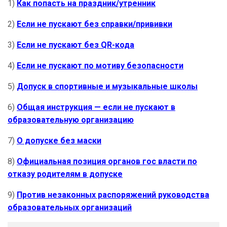
1)
Как попасть на праздник/утренник
2)
Если не пускают без справки/прививки
3)
Если не пускают без QR-кода
4)
Если не пускают по мотиву безопасности
5)
Допуск в спортивные и музыкальные школы
6)
Общая инструкция — если не пускают в
образовательную организацию
7)
О допуске без маски
8)
Официальная позиция органов гос власти по
отказу родителям в допуске
9)
Против незаконных распоряжений руководства
образовательных организаций